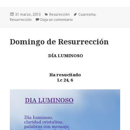
Publicado
Categorías
Etiquetas
31 marzo, 2013
Resurección
Cuaresma
,
el
en Resurrección
Resurrección
Deja un comentario
Domingo de Resurrección
DÍA LUMINOSO
Ha resucitado
Lc 24, 6