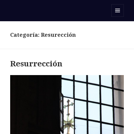
Orar con una Palabra
MENÚ
Y
WIDGETS
Categoría:
Resurección
Resurrección