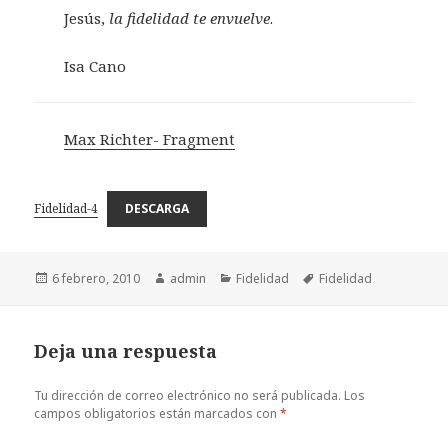
Jesús,
la fidelidad te envuelve
.
Isa Cano
Max Richter- Fragment
Fidelidad-4
DESCARGA
Publicado
Autor
Categorías
Etiquetas
6 febrero, 2010
admin
Fidelidad
Fidelidad
el
Deja una respuesta
Tu dirección de correo electrónico no será publicada.
Los
campos obligatorios están marcados con
*