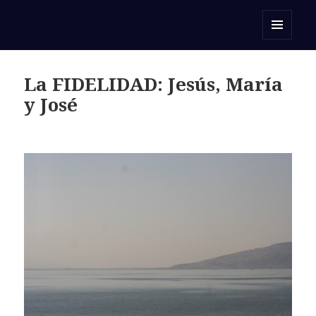
Orar con una Palabra
MENÚ
Y
WIDGETS
La FIDELIDAD: Jesús, María
y José