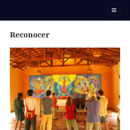
Orar con una Palabra
MENÚ
Y
WIDGETS
Reconocer