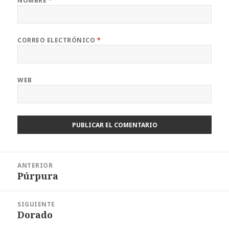
NOMBRE
*
CORREO ELECTRÓNICO
*
WEB
Navegación
ANTERIOR
de
Púrpura
Entrada
entradas
anterior:
SIGUIENTE
Dorado
Entrada
siguiente: