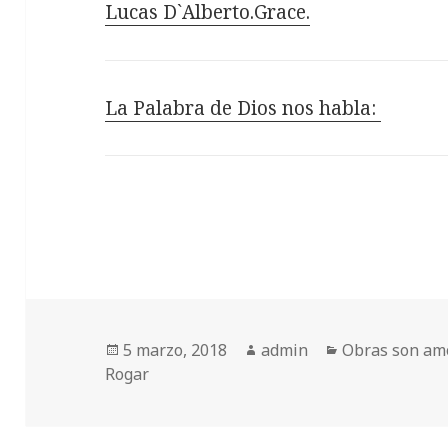
Lucas D`Alberto.Grace.
La Palabra de Dios nos habla:
Publicado
Autor
Categorías
5 marzo, 2018
admin
Obras son am
el
Rogar