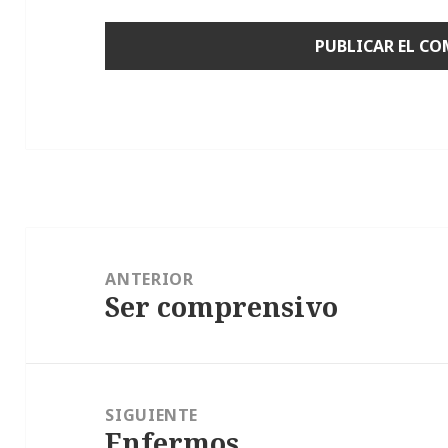
Navegación
de
ANTERIOR
Ser comprensivo
entradas
Entrada
anterior:
SIGUIENTE
Enfermos
Entrada