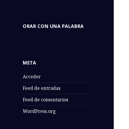
Orar con una
ORAR CON UNA PALABRA
Una Palabra de la Biblia para
Palabra
orar. Isa Cano
META
Acceder
Feed de entradas
Feed de comentarios
WordPress.org