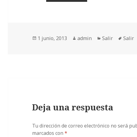
Publicado
Autor
Categorías
Etiqu
1 junio, 2013
admin
Salir
Salir
el
Deja una respuesta
Tu dirección de correo electrónico no será pub
marcados con
*