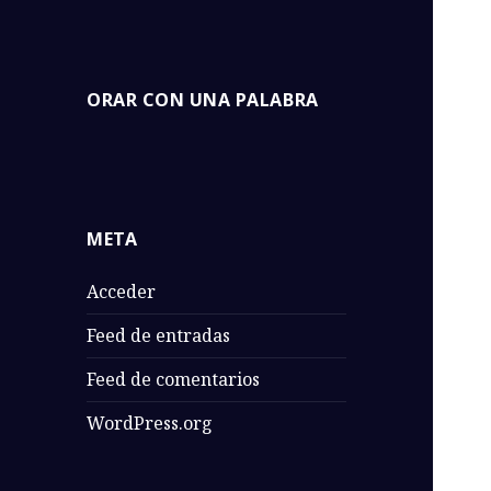
Orar con una
ORAR CON UNA PALABRA
Una Palabra de la Biblia para
Palabra
orar. Isa Cano
META
Acceder
Feed de entradas
Feed de comentarios
WordPress.org