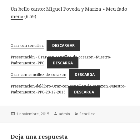
Un bello canto:
Miguel Poveda y Mariza » Meu fado
meu»
(6:59)
Orar con sencillez
DESCARGAR
Presentación.- Orar-con-sencillez-de-corazón.-Nuestro-
Padrenuestro.-PPC
DESCARGA
Orar-con-sencillez-de-corazon
DESCARGA
Presentacion-del-libro-Orar-con-sencillez-de-corazon.-Nuestro-
Padrenuestro.-PPC-23-12-2015
DESCARGA
Publicado
Autor
Categorías
1 noviembre, 2015
admin
Sencillez
el
Deja una respuesta