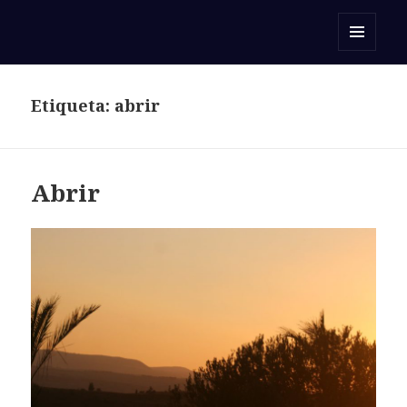
Orar con una Palabra
MENÚ
Y
WIDGETS
Etiqueta:
abrir
Abrir