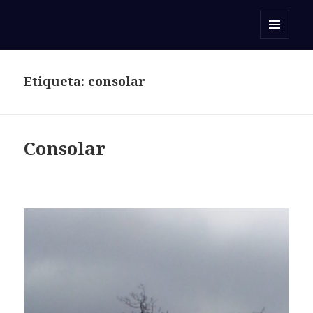
Orar con una Palabra
MENÚ
Y
WIDGETS
Etiqueta:
consolar
Consolar