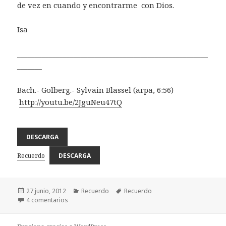
de vez en cuando y encontrarme con Dios.
Isa
______________________________________________________
_______
Bach.- Golberg.- Sylvain Blassel (arpa, 6:56)
http://youtu.be/2JguNeu47tQ
DESCARGA
Recuerdo
DESCARGA
Publicado
Categorías
Etiquetas
27 junio, 2012
Recuerdo
Recuerdo
el
en RECUERDO
4 comentarios