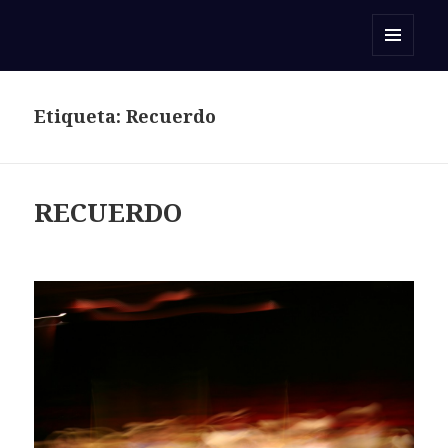
Orar con una Palabra
MENÚ
Y
WIDGETS
Etiqueta:
Recuerdo
RECUERDO