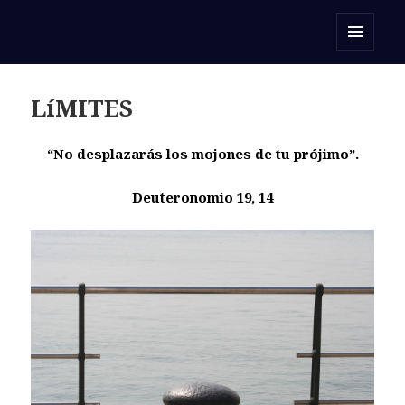
Orar con una Palabra
MENÚ
Y
WIDGETS
LíMITES
“No desplazarás los mojones de tu prójimo”.
Deuteronomio 19, 14