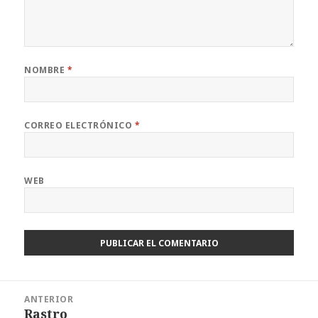
NOMBRE
*
CORREO ELECTRÓNICO
*
WEB
Navegación
ANTERIOR
de
Rastro
Entrada