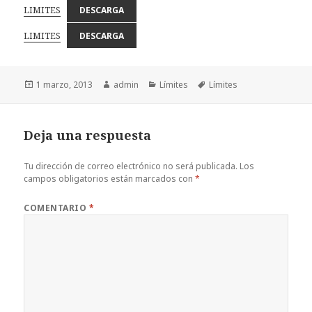
LIMITES
DESCARGA
LIMITES
DESCARGA
Publicado
Autor
Categorías
Etiquetas
1 marzo, 2013
admin
Límites
Límites
el
Deja una respuesta
Tu dirección de correo electrónico no será publicada.
Los
campos obligatorios están marcados con
*
COMENTARIO
*