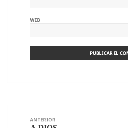
WEB
Navegación
de
ANTERIOR
A DIOS
entradas
Entrada