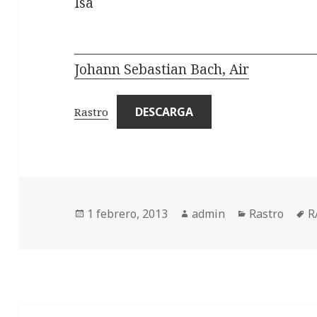
Isa
______________________________________
Johann Sebastian Bach, Air
DESCARGA
Rastro
Publicado
Autor
Categorías
E
1 febrero, 2013
admin
Rastro
R
el