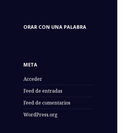
Orar con una
ORAR CON UNA PALABRA
Una Palabra de la Biblia para
Palabra
orar. Isa Cano
META
Acceder
Feed de entradas
Feed de comentarios
WordPress.org