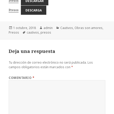
Presos
DESCARGAR
Presos
DESCARGA
Publicado
Autor
Categorías
1 octubre, 2018
admin
Cautivos
,
Obras son amores
,
el
Etiquetas
Presos
cautivos
,
presos
Deja una respuesta
Tu dirección de correo electrónico no será publicada.
Los
campos obligatorios están marcados con
*
COMENTARIO
*