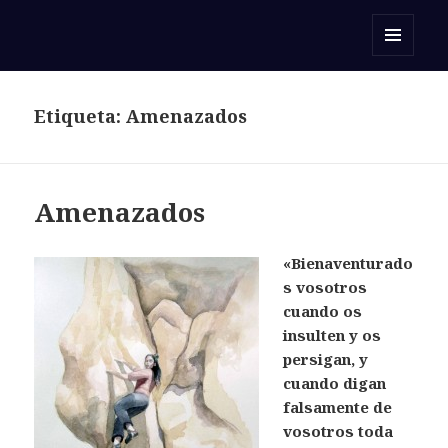
Orar con una Palabra
MENÚ
Y
WIDGETS
Etiqueta:
Amenazados
Amenazados
«Bienaventurado
s vosotros
cuando os
insulten y os
persigan, y
cuando digan
falsamente de
vosotros toda