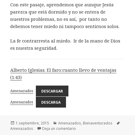
Con este pasaje, aprendemos que aunque Jesús
parezca que está dormido y no se entera de
nuestros problemas, no es así, por tanto no
debemos tener miedo ni tampoco sentirnos solos.
La fe contrarresta al miedo. Ir de la mano de Dios
es nuestra seguridad.
Alberto Iglesias. El faro:cuanto llevo de ventajas
(1:43)
Amenazados
DESCARGAR
Amenazados
DESCARGA
Publicado
Categorías
Etiquet
1 septiembre, 2015
Amenazados
,
Bienaventurados
el
en Amenazados
Amenazados
Deja un comentario