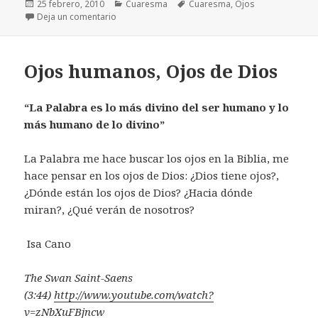
Publicado
Categorías
Etiquetas
25 febrero, 2010
Cuaresma
Cuaresma
,
Ojos
el
en La Mirada en Cuaresma
Deja un comentario
Ojos humanos, Ojos de Dios
“La Palabra es lo más divino del ser humano y lo
más humano de lo divino”
La Palabra me hace buscar los ojos en la Biblia, me
hace pensar en los ojos de Dios: ¿Dios tiene ojos?,
¿Dónde están los ojos de Dios? ¿Hacia dónde
miran?, ¿Qué verán de nosotros?
Isa Cano
The Swan Saint-Saens
(3:44)
http://www.youtube.com/watch?
v=zNbXuFBjncw