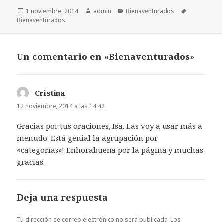
Publicado
Autor
Categorías
Etiquetas
1 noviembre, 2014
admin
Bienaventurados
el
Bienaventurados
Un comentario en «Bienaventurados»
Cristina
dice:
12 noviembre, 2014 a las 14:42
Gracias por tus oraciones, Isa. Las voy a usar más a
menudo. Está genial la agrupación por
«categorías»! Enhorabuena por la página y muchas
gracias.
Deja una respuesta
Tu dirección de correo electrónico no será publicada.
Los