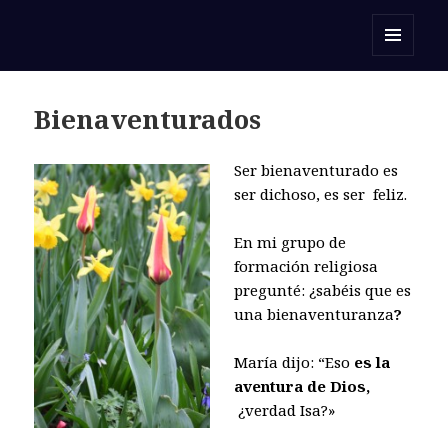
Orar con una Palabra
MENÚ
Y
WIDGETS
Bienaventurados
Ser bienaventurado es
ser dichoso, es ser feliz.
En mi grupo de
formación religiosa
pregunté: ¿sabéis que es
una bienaventuranza
?
María dijo: “Eso
es la
aventura de Dios,
¿verdad Isa?»