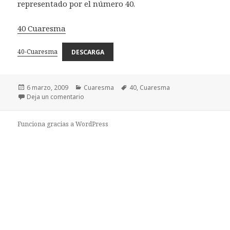
representado por el número 40.
40 Cuaresma
40-Cuaresma
DESCARGA
Publicado
Categorías
Etiquetas
6 marzo, 2009
Cuaresma
40
,
Cuaresma
el
en 40 Cuaresma
Deja un comentario
Funciona gracias a WordPress